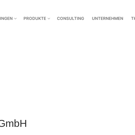
UNGEN
PRODUKTE
CONSULTING
UNTERNEHMEN
T
SharePoint Be
SharePoint Ent
Über 10 Jahre
 GmbH