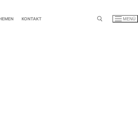
HEMEN
KONTAKT
MENÜ
Suchen nach:
ratung
wicklung
 Erfahrung
Bereichs- und
anwendungsübergreifende
Arbeitsprozesse
für Ihr Unternehmen