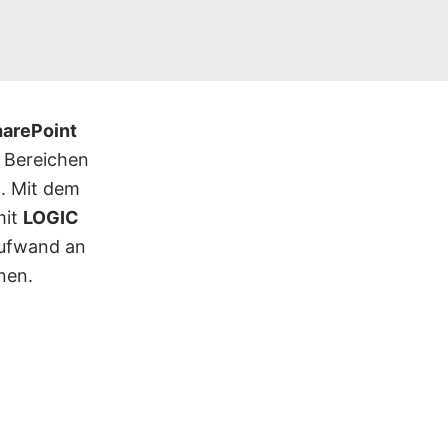
arePoint
 Bereichen
. Mit dem
mit
LOGIC
aufwand an
nen.