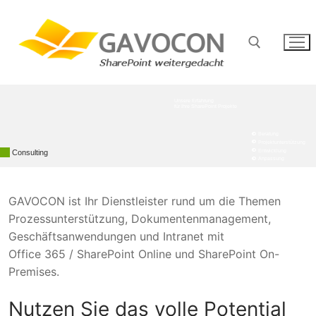
Zum
Inhalt
springen
Suchen nach:
Unsere Erfahrung
für Ihre SharePoint Projekte
Beratung
Projektunterstützung
Consulting
Entwicklung
Anpassung
GAVOCON ist Ihr Dienstleister rund um die Themen
Prozessunterstützung, Dokumentenmanagement,
Geschäftsanwendungen und Intranet mit
Office 365 / SharePoint Online und SharePoint On-
Premises.
Nutzen Sie das volle Potential