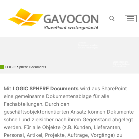
Zum
Inhalt
springen
Suchen nach:
Zentrale
Dokumentverwaltung
für alle Abteilungen
Objekorientierte
Dokumentablage
LOGIC Sphere Documents
in SharePoint
Mit
LOGIC SPHERE Documents
wird aus SharePoint
eine gemeinsame Dokumentenablage für alle
Fachabteilungen. Durch den
geschäftsobjektorientierten Ansatz können Dokumente
schnell und zielsicher nach ihrem Gegenstand abgelegt
werden. Für alle Objekte (z.B. Kunden, Lieferanten,
Personal, Artikel, Projekte, Aufträge, Vorgänge) zu